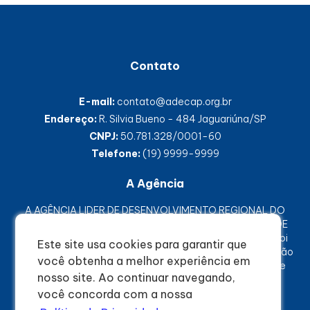
Contato
E-mail:
contato@adecap.org.br
Endereço:
R. Silvia Bueno - 484 Jaguariúna/SP
CNPJ:
50.781.328/0001-60
Telefone:
(19) 9999-9999
A Agência
A AGÊNCIA LIDER DE DESENVOLVIMENTO REGIONAL DO
CIRCUITO DAS ÁGUAS PAULISTA, ou apenas AGÊNCIA DE
DESENVOLVIMENTO CIRCUITO DAS ÁGUAS PAULISTA, foi
Este site usa cookies para garantir que
criada em 15 de dezembro de 2022 como uma associação
você obtenha a melhor experiência em
civil de direito privado, sem fins lucrativos e de interesse
nosso site. Ao continuar navegando,
público, com autonomia administrativa e financeira.
você concorda com a nossa
© 2023 - Todos os direitos reservados