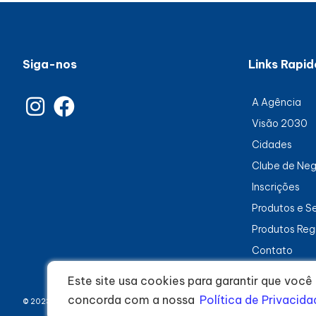
Siga-nos
Links Rapid
A Agência
Visão 2030
Cidades
Clube de Ne
Inscrições
Produtos e S
Produtos Reg
Contato
Este site usa cookies para garantir que voc
concorda com a nossa
Política de Privacid
© 2023 - Todos os direitos reservados