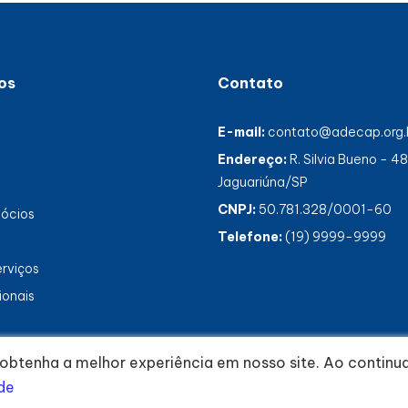
os
Contato
E-mail:
contato@adecap.org.
Endereço:
R. Silvia Bueno - 4
Jaguariúna/SP
CNPJ:
50.781.328/0001-60
gócios
Telefone:
(19) 9999-9999
erviços
ionais
ê obtenha a melhor experiência em nosso site. Ao contin
ade
developed by