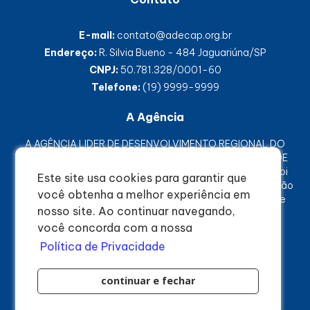
E-mail:
contato@adecap.org.br
Endereço:
R. Silvia Bueno - 484 Jaguariúna/SP
CNPJ:
50.781.328/0001-60
Telefone:
(19) 9999-9999
A Agência
A AGÊNCIA LIDER DE DESENVOLVIMENTO REGIONAL DO
CIRCUITO DAS ÁGUAS PAULISTA, ou apenas AGÊNCIA DE
DESENVOLVIMENTO CIRCUITO DAS ÁGUAS PAULISTA, foi
Este site usa cookies para garantir que
criada em 15 de dezembro de 2022 como uma associação
você obtenha a melhor experiência em
civil de direito privado, sem fins lucrativos e de interesse
nosso site. Ao continuar navegando,
público, com autonomia administrativa e financeira.
você concorda com a nossa
© 2023 - Todos os direitos reservados
Política de Privacidade
developed by
continuar e fechar