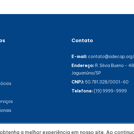
os
Contato
E-mail:
contato@adecap.org.
Endereço:
R. Silvia Bueno - 4
Jaguariúna/SP
CNPJ:
50.781.328/0001-60
gócios
Telefone:
(19) 9999-9999
erviços
ionais
ê obtenha a melhor experiência em nosso site. Ao contin