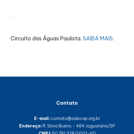
.
Circuito das Águas Paulista.
SAIBA MAIS
.
Contato
E-mail:
contato@adecap.org.br
Endereço:
R. Silvia Bueno - 484 Jaguariúna/SP
CNPJ:
50.781.328/0001-60